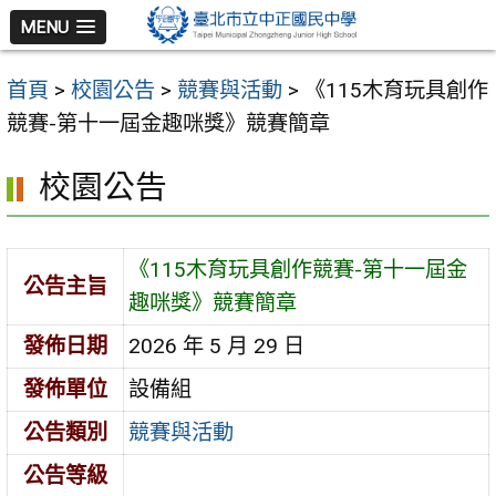
跳
MENU
至
主
首頁
>
校園公告
>
競賽與活動
>
《115木育玩具創作
要
競賽-第十一屆金趣咪獎》競賽簡章
內
容
校園公告
區
《115木育玩具創作競賽-第十一屆金
公告主旨
趣咪獎》競賽簡章
發佈日期
2026 年 5 月 29 日
發佈單位
設備組
公告類別
競賽與活動
公告等級