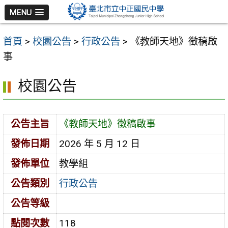
跳
MENU
至
主
首頁
>
校園公告
>
行政公告
>
《教師天地》徵稿啟
要
事
內
容
校園公告
區
公告主旨
《教師天地》徵稿啟事
發佈日期
2026 年 5 月 12 日
發佈單位
教學組
公告類別
行政公告
公告等級
點閱次數
118