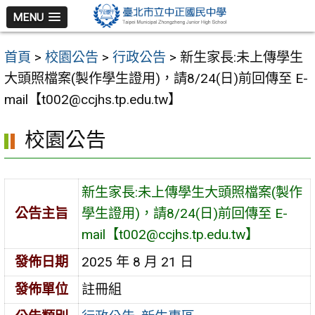
跳
MENU
至
主
首頁
>
校園公告
>
行政公告
>
新生家長:未上傳學生
要
大頭照檔案(製作學生證用)，請8/24(日)前回傳至 E-
內
mail【t002@ccjhs.tp.edu.tw】
容
區
校園公告
新生家長:未上傳學生大頭照檔案(製作
公告主旨
學生證用)，請8/24(日)前回傳至 E-
mail【t002@ccjhs.tp.edu.tw】
發佈日期
2025 年 8 月 21 日
發佈單位
註冊組