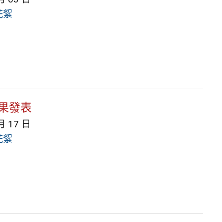
花絮
成果發表
月 17 日
花絮