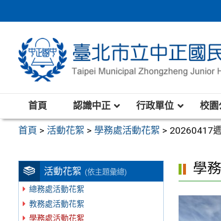
跳
至
主
要
內
容
區
首頁
認識中正
行政單位
校園
首頁
>
活動花絮
>
學務處活動花絮
>
202604
學
活動花絮
(依主題彙總)
總務處活動花絮
教務處活動花絮
學務處活動花絮