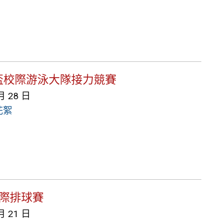
盃校際游泳大隊接力競賽
月 28 日
花絮
班際排球賽
月 21 日