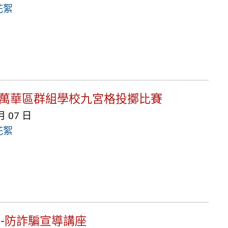
花絮
正萬華區群組學校九宮格投擲比賽
月 07 日
花絮
講--防詐騙宣導講座