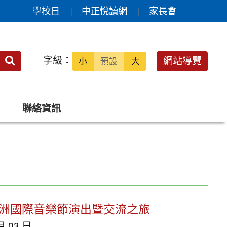
學校日
中正悅讀網
家長會
送出
字級：
網站導覽
小
預設
大
搜
尋：
聯絡資訊
澳洲國際音樂節演出暨交流之旅
月 03 日