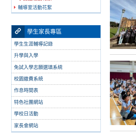
輔導室活動花絮
學生家長專區
學生生涯輔導記錄
升學與入學
免試入學志願選填系統
校園繳費系統
作息時間表
特色社團網站
學校日活動
家長會網站