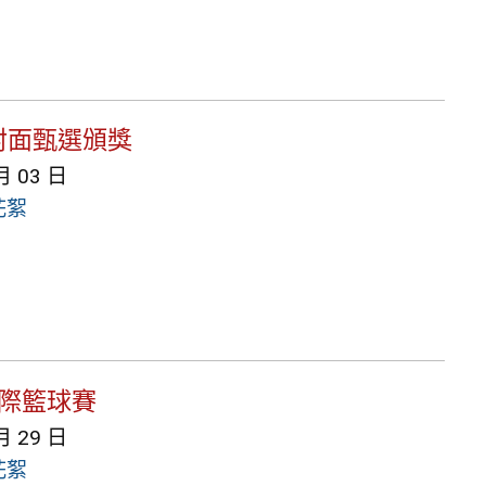
封面甄選頒獎
月 03 日
花絮
班際籃球賽
月 29 日
花絮