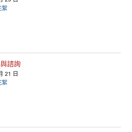
花絮
座與諮詢
月 21 日
花絮