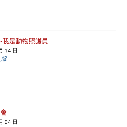
體驗-我是動物照護員
月 14 日
花絮
明會
月 04 日