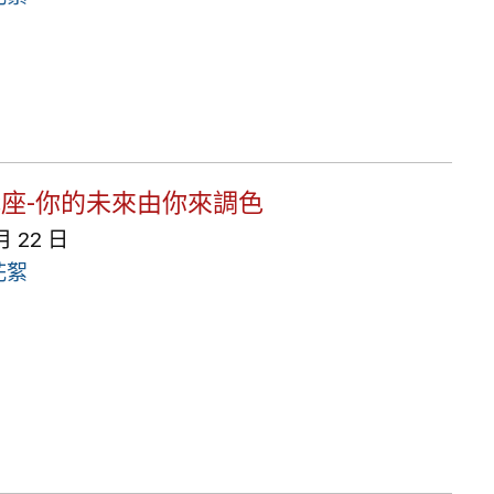
會講座-你的未來由你來調色
月 22 日
花絮