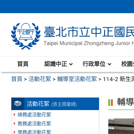
跳
至
主
要
內
容
區
首頁
認識中正
行政單位
校園
首頁
>
活動花絮
>
輔導室活動花絮
>
114-2 
輔
活動花絮
(依主題彙總)
總務處活動花絮
教務處活動花絮
學務處活動花絮