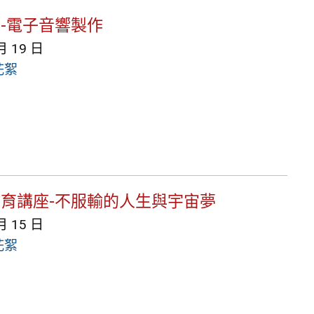
程-電子音響製作
月 19 日
花絮
涯教育講座-不服輸的人生與宇宙夢
月 15 日
花絮