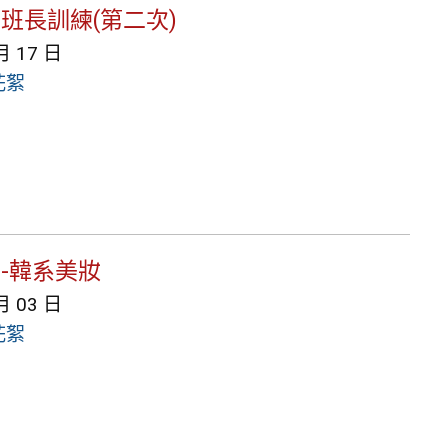
育班長訓練(第二次)
月 17 日
花絮
程-韓系美妝
月 03 日
花絮