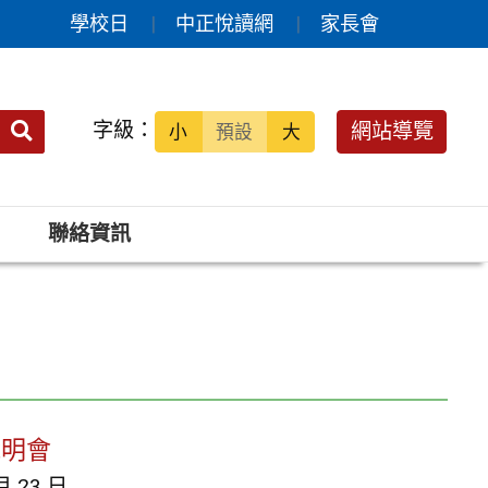
學校日
中正悅讀網
家長會
送出
字級：
網站導覽
小
預設
大
搜
尋：
聯絡資訊
說明會
月 23 日