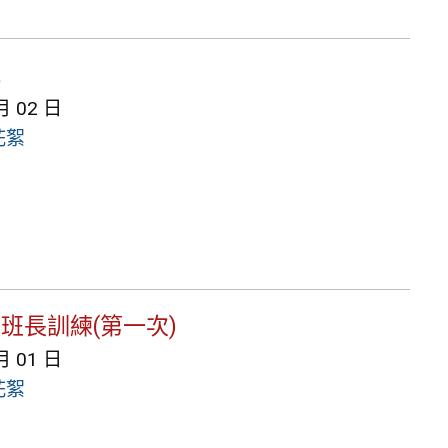
式
月 02 日
花絮
育班長訓練(第一次)
月 01 日
花絮