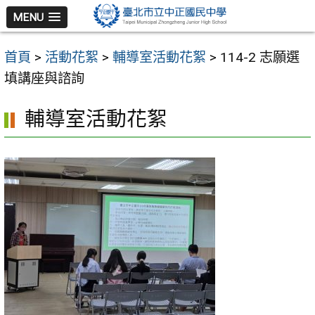
跳
MENU
至
主
首頁
>
活動花絮
>
輔導室活動花絮
>
114-2 志願選
要
填講座與諮詢
內
容
輔導室活動花絮
區