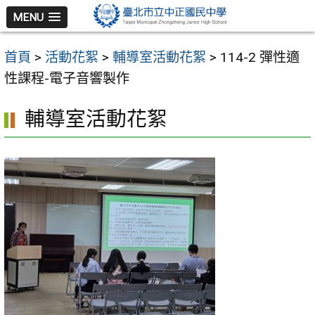
跳
MENU
至
主
首頁
>
活動花絮
>
輔導室活動花絮
>
114-2 彈性適
要
性課程-電子音響製作
內
容
輔導室活動花絮
區