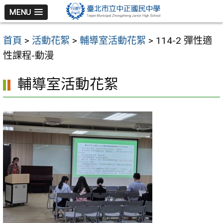
跳
MENU
至
主
首頁
>
活動花絮
>
輔導室活動花絮
>
114-2 彈性適
要
性課程-動漫
內
容
輔導室活動花絮
區