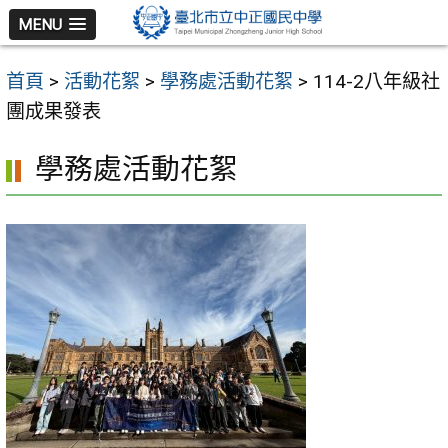
跳
MENU
至
主
首頁
>
活動花絮
>
學務處活動花絮
>
114-2八年級社
要
團成果發表
內
容
學務處活動花絮
區