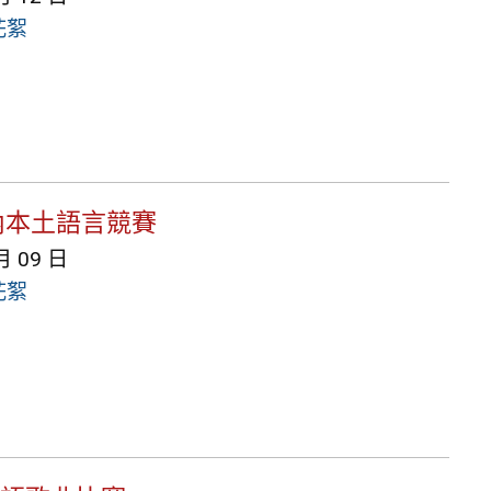
花絮
校內本土語言競賽
月 09 日
花絮