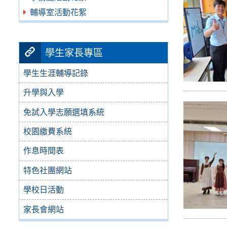
輔導室活動花絮
學生家長專區
學生生涯輔導記錄
升學與入學
免試入學志願選填系統
校園繳費系統
作息時間表
特色社團網站
學校日活動
家長會網站