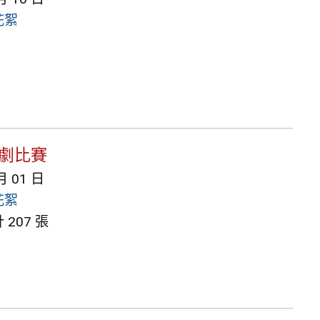
花絮
樂劇比賽
月 01 日
花絮
207 張