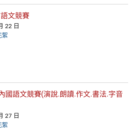
北市語文競賽
月 22 日
花絮
校內國語文競賽(演說.朗讀.作文.書法.字音
月 27 日
花絮