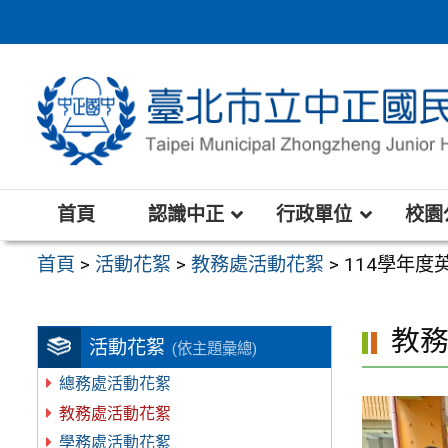
跳
至
主
要
內
容
區
首頁
認識中正
行政單位
校園
首頁
>
活動花絮
>
教務處活動花絮
>
114學年度
教
活動花絮
(依主題彙總)
總務處活動花絮
教務處活動花絮
學務處活動花絮