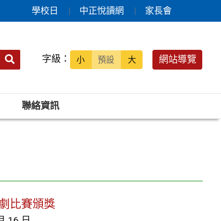
學校日
中正悅讀網
家長會
送出
字級：
網站導覽
小
預設
大
搜
尋：
聯絡資訊
樂劇比賽頒獎
月 16 日