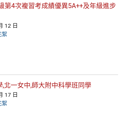
9年級第4次複習考成績優異5A++及年級進步
月 12 日
花絮
學,北一女中,師大附中科學班同學
月 17 日
花絮