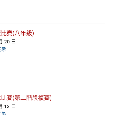
讀比賽(八年級)
月 20 日
花絮
說比賽(第二階段複賽)
月 13 日
花絮