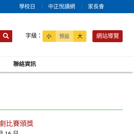
學校日
中正悅讀網
家長會
送出
字級：
網站導覽
小
預設
大
搜
尋：
聯絡資訊
樂劇比賽頒獎
月 16 日