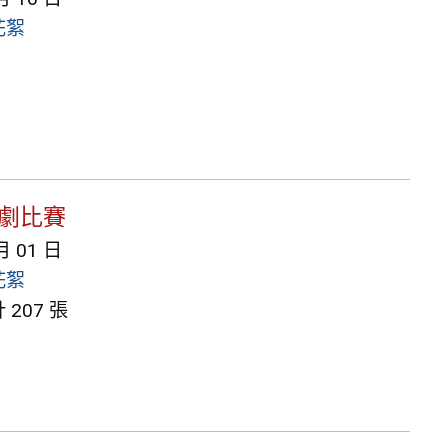
花絮
樂劇比賽
月 01 日
花絮
207 張