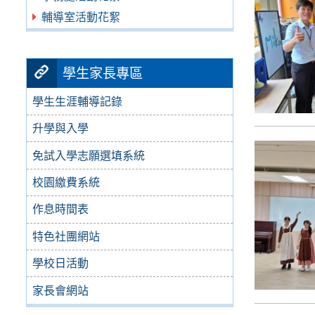
輔導室活動花絮
學生家長專區
學生生涯輔導記錄
升學與入學
免試入學志願選填系統
校園繳費系統
作息時間表
特色社團網站
學校日活動
家長會網站