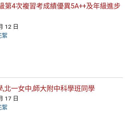
9年級第4次複習考成績優異5A++及年級進步
月 12 日
花絮
學,北一女中,師大附中科學班同學
月 17 日
花絮