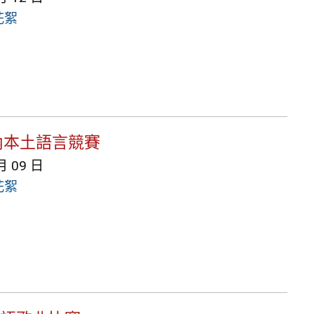
花絮
校內本土語言競賽
月 09 日
花絮