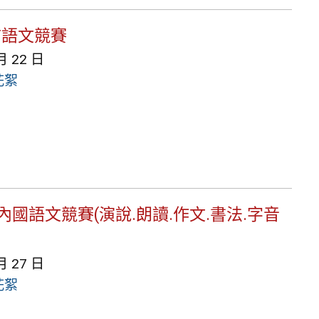
北市語文競賽
月 22 日
花絮
校內國語文競賽(演說.朗讀.作文.書法.字音
月 27 日
花絮