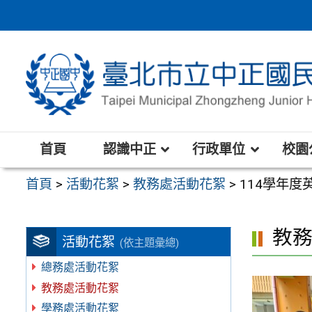
跳
至
主
要
內
容
區
首頁
認識中正
行政單位
校園
首頁
>
活動花絮
>
教務處活動花絮
>
114學年
教
活動花絮
(依主題彙總)
總務處活動花絮
教務處活動花絮
學務處活動花絮