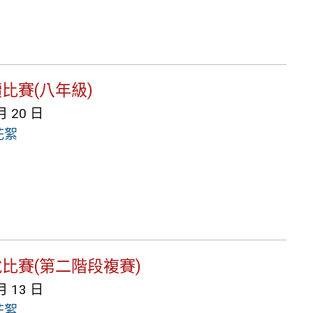
讀比賽(八年級)
月 20 日
花絮
說比賽(第二階段複賽)
月 13 日
花絮