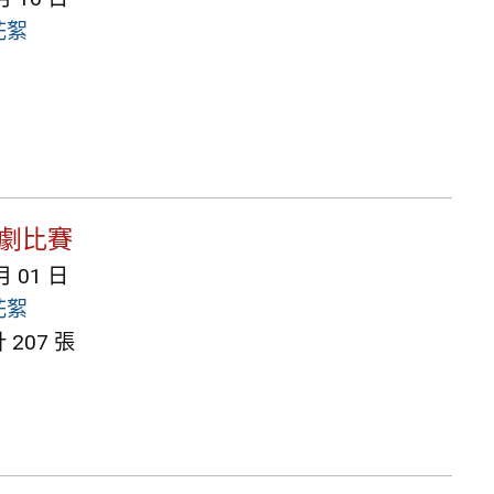
花絮
樂劇比賽
月 01 日
花絮
207 張