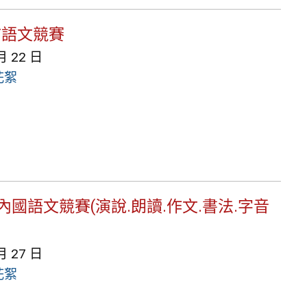
北市語文競賽
月 22 日
花絮
校內國語文競賽(演說.朗讀.作文.書法.字音
月 27 日
花絮