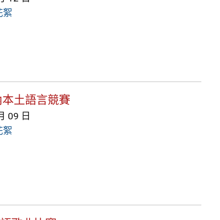
花絮
校內本土語言競賽
月 09 日
花絮