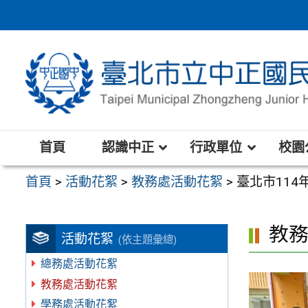
跳
至
主
要
內
容
區
首頁
認識中正
行政單位
校園
首頁
>
活動花絮
>
教務處活動花絮
>
臺北市114
教
活動花絮
(依主題彙總)
總務處活動花絮
教務處活動花絮
學務處活動花絮