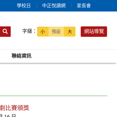
學校日
中正悅讀網
家長會
送出
字級：
網站導覽
小
預設
大
搜
尋：
聯絡資訊
樂劇比賽頒獎
月 16 日