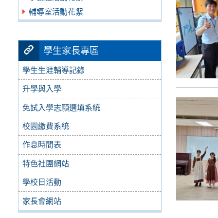
輔導室活動花絮
學生家長專區
學生生涯輔導記錄
升學與入學
免試入學志願選填系統
校園繳費系統
作息時間表
特色社團網站
學校日活動
家長會網站