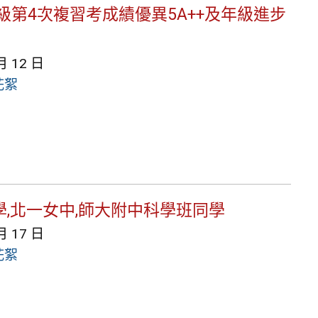
9年級第4次複習考成績優異5A++及年級進步
月 12 日
花絮
學,北一女中,師大附中科學班同學
月 17 日
花絮