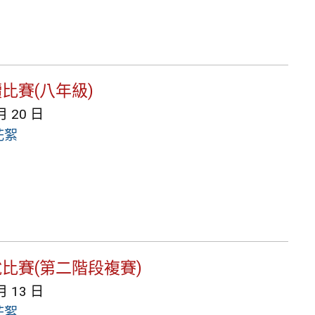
讀比賽(八年級)
月 20 日
花絮
說比賽(第二階段複賽)
月 13 日
花絮